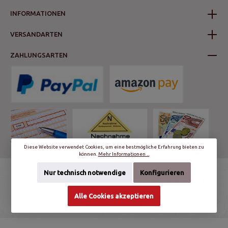
INFORMATIONEN
VERSANDARTEN
ZAHLUNGSARTEN
Diese Website verwendet Cookies, um eine bestmögliche Erfahrung bieten zu
können.
Mehr Informationen ...
Nur technisch notwendige
Konfigurieren
* Alle Preise inkl. gesetzl. Mehrwertsteuer zzgl.
Versandkosten
und ggf.
Nachnahmegebühren, wenn nicht anders angegeben.
© schalter-und-steckdosen.de | World Trading Net GmbH & Co. KG - Alle
Alle Cookies akzeptieren
Rechte vorbehalten.