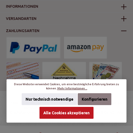
INFORMATIONEN
VERSANDARTEN
ZAHLUNGSARTEN
Diese Website verwendet Cookies, um eine bestmögliche Erfahrung bieten zu
können.
Mehr Informationen ...
Nur technisch notwendige
Konfigurieren
* Alle Preise inkl. gesetzl. Mehrwertsteuer zzgl.
Versandkosten
und ggf.
Nachnahmegebühren, wenn nicht anders angegeben.
© schalter-und-steckdosen.de | World Trading Net GmbH & Co. KG - Alle
Alle Cookies akzeptieren
Rechte vorbehalten.