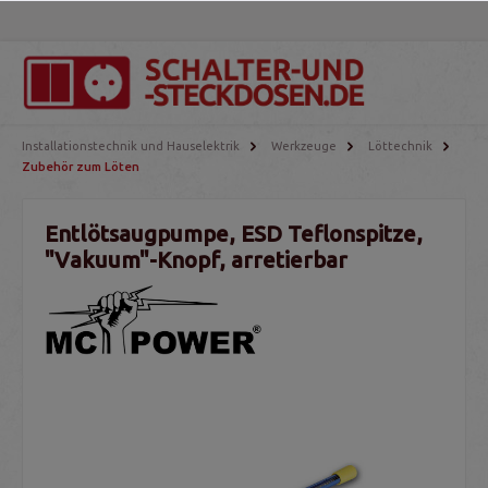
Installationstechnik und Hauselektrik
Werkzeuge
Löttechnik
Zubehör zum Löten
Entlötsaugpumpe, ESD Teflonspitze,
"Vakuum"-Knopf, arretierbar