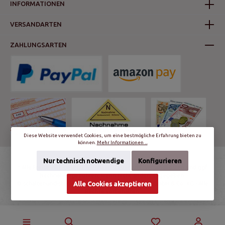
INFORMATIONEN
VERSANDARTEN
ZAHLUNGSARTEN
Diese Website verwendet Cookies, um eine bestmögliche Erfahrung bieten zu
können.
Mehr Informationen ...
Nur technisch notwendige
Konfigurieren
* Alle Preise inkl. gesetzl. Mehrwertsteuer zzgl.
Versandkosten
und ggf.
Nachnahmegebühren, wenn nicht anders angegeben.
© schalter-und-steckdosen.de | World Trading Net GmbH & Co. KG - Alle
Alle Cookies akzeptieren
Rechte vorbehalten.