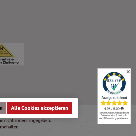
✕
en
Alle Cookies akzeptieren
n nicht anders angegeben.
rbehalten.