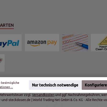
SARTEN
e bestmögliche
Nur technisch notwendige
Konfigurier
tionen ...
. Mehrwertsteuer zzgl.
Versandkosten
und ggf. Nachnahmegebühren, wen
r-und-steckdosen.de | World Trading Net GmbH & Co. KG - Alle Rechte vo