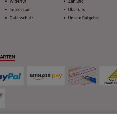
Widerruf
Zahlung
Impressum
Über uns
Datenschutz
Unsere Ratgeber
SARTEN