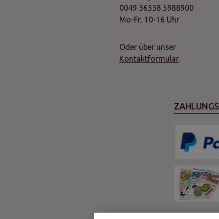
0049 36338 5988900
Mo-Fr, 10-16 Uhr
Oder über unser
Kontaktformular
.
ZAHLUNG