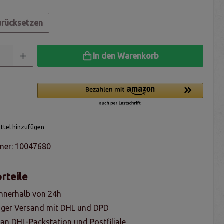
urücksetzen
In den Warenkorb
tel hinzufügen
mer:
10047680
rteile
nnerhalb von 24h
iger Versand mit DHL und DPD
 an DHL-Packstation und Postfiliale