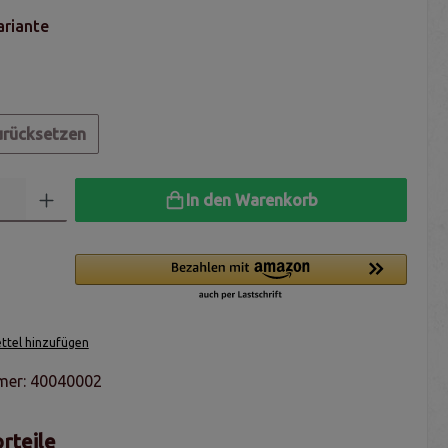
ariante
urücksetzen
In den Warenkorb
tel hinzufügen
mer:
40040002
rteile