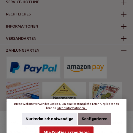
SERVICE-HOTLINE
RECHTLICHES
INFORMATIONEN
VERSANDARTEN
ZAHLUNGSARTEN
Diese Website verwendet Cookies, um eine bestmögliche Erfahrung bieten zu
können.
Mehr Informationen ...
Nur technisch notwendige
Konfigurieren
* Alle Preise inkl. gesetzl. Mehrwertsteuer zzgl.
Versandkosten
und ggf.
Nachnahmegebühren, wenn nicht anders angegeben.
Alle Cookies akzeptieren
© schalter-und-steckdosen.de | World Trading Net GmbH & Co. KG - Alle