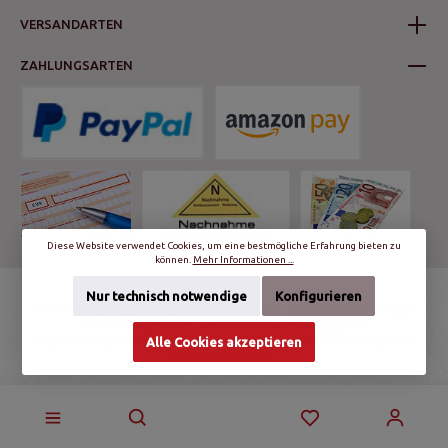
VERSANDARTEN
ZAHLUNGSARTEN
Diese Website verwendet Cookies, um eine bestmögliche Erfahrung bieten zu
können.
Mehr Informationen ...
Nur technisch notwendige
Konfigurieren
* Alle Preise inkl. gesetzl. Mehrwertsteuer zzgl.
Versandkosten
und ggf.
Nachnahmegebühren, wenn nicht anders angegeben.
© schalter-und-steckdosen.de | World Trading Net GmbH & Co. KG - Alle
Alle Cookies akzeptieren
Rechte vorbehalten.