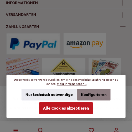
INFORMATIONEN
VERSANDARTEN
ZAHLUNGSARTEN
Diese Website verwendet Cookies, um eine bestmögliche Erfahrung bieten zu
können.
Mehr Informationen ...
Nur technisch notwendige
Konfigurieren
* Alle Preise inkl. gesetzl. Mehrwertsteuer zzgl.
Versandkosten
und ggf.
Nachnahmegebühren, wenn nicht anders angegeben.
Alle Cookies akzeptieren
© schalter-und-steckdosen.de | World Trading Net GmbH & Co. KG - Alle
Rechte vorbehalten.