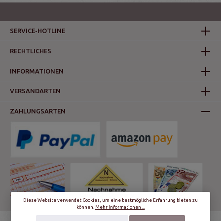
SERVICE-HOTLINE
RECHTLICHES
INFORMATIONEN
VERSANDARTEN
ZAHLUNGSARTEN
Diese Website verwendet Cookies, um eine bestmögliche Erfahrung bieten zu
können.
Mehr Informationen ...