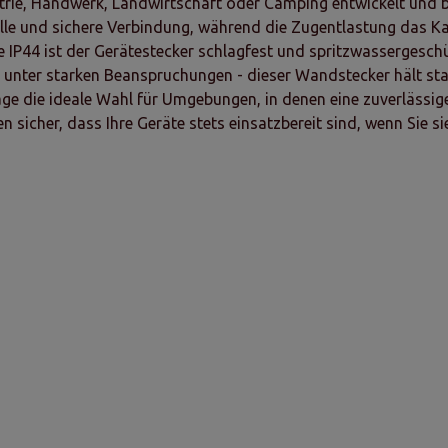
trie, Handwerk, Landwirtschaft oder Camping entwickelt und bi
e und sichere Verbindung, während die Zugentlastung das Kabe
e IP44 ist der Gerätestecker schlagfest und spritzwassergesch
r unter starken Beanspruchungen - dieser Wandstecker hält st
e die ideale Wahl für Umgebungen, in denen eine zuverlässige
n sicher, dass Ihre Geräte stets einsatzbereit sind, wenn Sie si