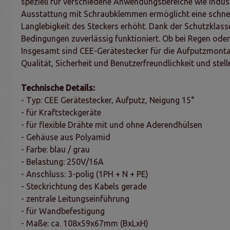
speziell für verschiedene Anwendungsbereiche wie Indus
Ausstattung mit Schraubklemmen ermöglicht eine schnell
Langlebigkeit des Steckers erhöht. Dank der Schutzklass
Bedingungen zuverlässig funktioniert. Ob bei Regen ode
Insgesamt sind CEE-Gerätestecker für die Aufputzmontag
Qualität, Sicherheit und Benutzerfreundlichkeit und stelle
Technische Details:
- Typ: CEE Gerätestecker, Aufputz, Neigung 15°
- für Kraftsteckgeräte
- für flexible Drähte mit und ohne Aderendhülsen
- Gehäuse aus Polyamid
- Farbe: blau / grau
- Belastung: 250V/16A
- Anschluss: 3-polig (1PH + N + PE)
- Steckrichtung des Kabels gerade
- zentrale Leitungseinführung
- für Wandbefestigung
- Maße: ca. 108x59x67mm (BxLxH)