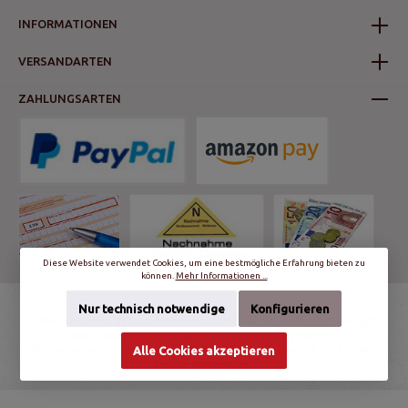
INFORMATIONEN
VERSANDARTEN
ZAHLUNGSARTEN
Diese Website verwendet Cookies, um eine bestmögliche Erfahrung bieten zu
können.
Mehr Informationen ...
Nur technisch notwendige
Konfigurieren
* Alle Preise inkl. gesetzl. Mehrwertsteuer zzgl.
Versandkosten
und ggf.
Nachnahmegebühren, wenn nicht anders angegeben.
© schalter-und-steckdosen.de | World Trading Net GmbH & Co. KG - Alle
Alle Cookies akzeptieren
Rechte vorbehalten.