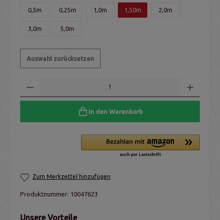
0,5m
0,25m
1,0m
1,50m
2,0m
3,0m
5,0m
Auswahl zurücksetzen
In den Warenkorb
Zum Merkzettel hinzufügen
Produktnummer:
10047623
Unsere Vorteile