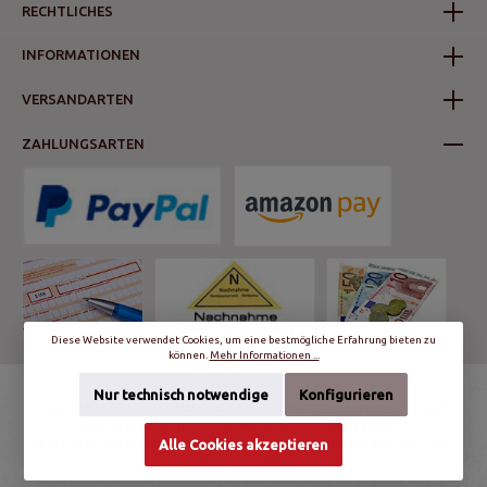
RECHTLICHES
INFORMATIONEN
VERSANDARTEN
ZAHLUNGSARTEN
Diese Website verwendet Cookies, um eine bestmögliche Erfahrung bieten zu
können.
Mehr Informationen ...
Nur technisch notwendige
Konfigurieren
* Alle Preise inkl. gesetzl. Mehrwertsteuer zzgl.
Versandkosten
und ggf.
Nachnahmegebühren, wenn nicht anders angegeben.
© schalter-und-steckdosen.de | World Trading Net GmbH & Co. KG - Alle
Alle Cookies akzeptieren
Rechte vorbehalten.