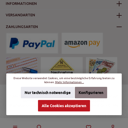
INFORMATIONEN
VERSANDARTEN
ZAHLUNGSARTEN
Diese Website verwendet Cookies, um eine bestmögliche Erfahrung bieten zu
können.
Mehr Informationen ...
Nur technisch notwendige
Konfigurieren
* Alle Preise inkl. gesetzl. Mehrwertsteuer zzgl.
Versandkosten
und ggf.
Nachnahmegebühren, wenn nicht anders angegeben.
Alle Cookies akzeptieren
© schalter-und-steckdosen.de | World Trading Net GmbH & Co. KG - Alle
Rechte vorbehalten.