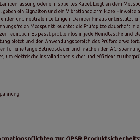
, Lampenfassung oder ein isoliertes Kabel. Liegt an dem Messpu
al geben ein Signalton und ein Vibrationsalarm klare Hinweise 
renden und neutralen Leitungen. Darüber hinaus unterstützt 
ungsfreien Messpunkt leuchtet die Prüfspitze dauerhaft in e
rfreundlich. Es passt problemlos in jede Hemdtasche und bleibt
chtung bietet und den Anwendungsbereich des Prüfers erweitert
orgen für eine lange Betriebsdauer und machen den AC-Spannung
, um elektrische Installationen sicher und effizient zu überprü
 Spannung
ormationspflichten zur GPSR Produktsicherheit