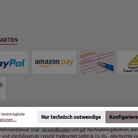
SARTEN
e bestmögliche
Nur technisch notwendige
Konfigurier
tionen ...
. Mehrwertsteuer zzgl.
Versandkosten
und ggf. Nachnahmegebühren, wen
r-und-steckdosen.de | World Trading Net GmbH & Co. KG - Alle Rechte vo