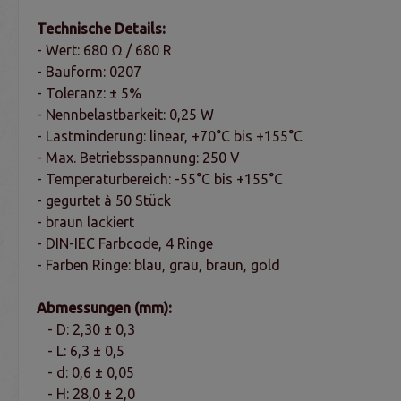
Technische Details:
- Wert: 680 Ω / 680 R
- Bauform: 0207
- Toleranz: ± 5%
- Nennbelastbarkeit: 0,25 W
- Lastminderung: linear, +70°C bis +155°C
- Max. Betriebsspannung: 250 V
- Temperaturbereich: -55°C bis +155°C
- gegurtet à 50 Stück
- braun lackiert
- DIN-IEC Farbcode, 4 Ringe
- Farben Ringe: blau, grau, braun, gold
Abmessungen (mm):
- D: 2,30 ± 0,3
- L: 6,3 ± 0,5
- d: 0,6 ± 0,05
- H: 28,0 ± 2,0