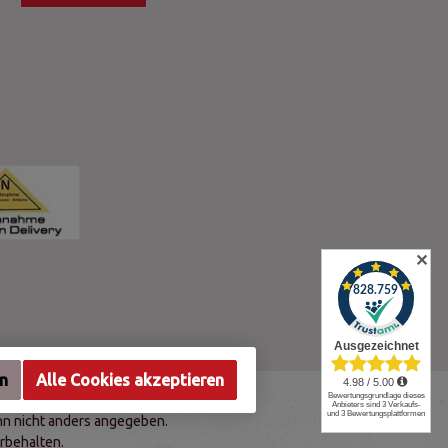
✕
en
Alle Cookies akzeptieren
n nicht anders angegeben.
rbehalten.