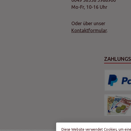
0049 36338 5988900
Mo-Fr, 10-16 Uhr
Oder über unser
Kontaktformular
.
ZAHLUNG
Diese Website verwendet Cookies, um ein