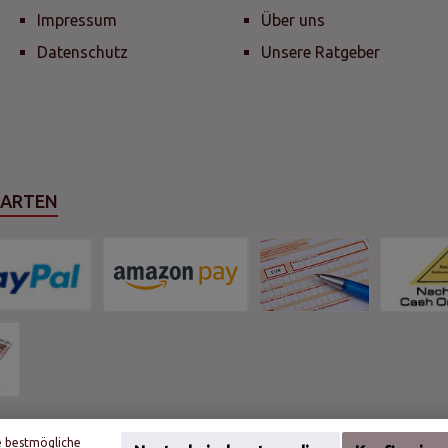
Impressum
Über uns
Datenschutz
Unsere Ratgeber
SARTEN
e bestmögliche