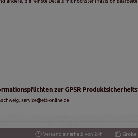
d andere, die feinste Details mit höchster Präzision bearbeit
ormationspflichten zur GPSR Produktsicherheit
schweig, service@ett-online.de
Versand innerhalb von 24h
Große 