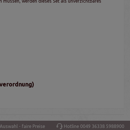
en müssen, werden dieses Set als unverzichtbares
sverordnung)
Auswahl - faire Preise
Hotline 0049 36338 5988900