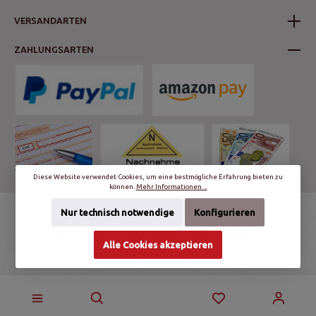
VERSANDARTEN
ZAHLUNGSARTEN
Diese Website verwendet Cookies, um eine bestmögliche Erfahrung bieten zu
können.
Mehr Informationen ...
Nur technisch notwendige
Konfigurieren
* Alle Preise inkl. gesetzl. Mehrwertsteuer zzgl.
Versandkosten
und ggf.
Nachnahmegebühren, wenn nicht anders angegeben.
© schalter-und-steckdosen.de | World Trading Net GmbH & Co. KG - Alle
Alle Cookies akzeptieren
Rechte vorbehalten.