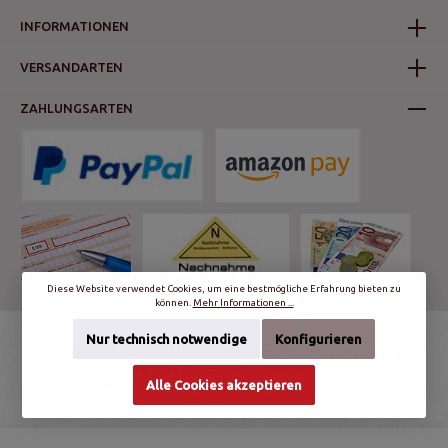
INFORMATIONEN
VERSANDARTEN
ZAHLUNGSARTEN
Diese Website verwendet Cookies, um eine bestmögliche Erfahrung bieten zu
können.
Mehr Informationen ...
Nur technisch notwendige
Konfigurieren
* Alle Preise inkl. gesetzl. Mehrwertsteuer zzgl.
Versandkosten
und ggf.
Nachnahmegebühren, wenn nicht anders angegeben.
© schalter-und-steckdosen.de | World Trading Net GmbH & Co. KG - Alle
Alle Cookies akzeptieren
Rechte vorbehalten.