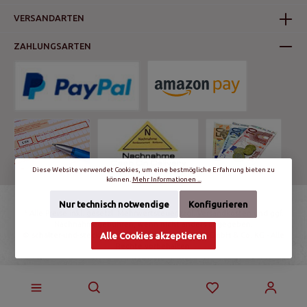
VERSANDARTEN
ZAHLUNGSARTEN
Diese Website verwendet Cookies, um eine bestmögliche Erfahrung bieten zu
können.
Mehr Informationen ...
Nur technisch notwendige
Konfigurieren
* Alle Preise inkl. gesetzl. Mehrwertsteuer zzgl.
Versandkosten
und ggf.
Nachnahmegebühren, wenn nicht anders angegeben.
Alle Cookies akzeptieren
© schalter-und-steckdosen.de | World Trading Net GmbH & Co. KG - Alle
Rechte vorbehalten.