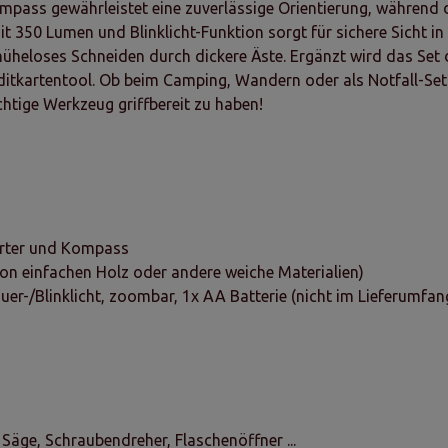
pass gewährleistet eine zuverlässige Orientierung, während die
50 Lumen und Blinklicht-Funktion sorgt für sichere Sicht in d
heloses Schneiden durch dickere Äste. Ergänzt wird das Set d
editkartentool. Ob beim Camping, Wandern oder als Notfall-Set i
chtige Werkzeug griffbereit zu haben!
arter und Kompass
von einfachen Holz oder andere weiche Materialien)
r-/Blinklicht, zoombar, 1x AA Batterie (nicht im Lieferumfan
 Säge, Schraubendreher, Flaschenöffner ...