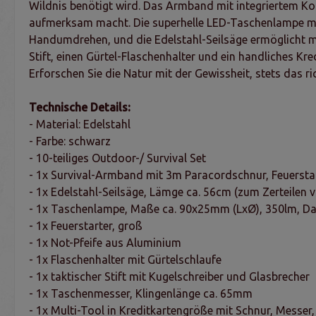
Wildnis benötigt wird. Das Armband mit integriertem Kom
aufmerksam macht. Die superhelle LED-Taschenlampe mit 3
Handumdrehen, und die Edelstahl-Seilsäge ermöglicht mü
Stift, einen Gürtel-Flaschenhalter und ein handliches Kr
Erforschen Sie die Natur mit der Gewissheit, stets das ri
Technische Details:
- Material: Edelstahl
- Farbe: schwarz
- 10-teiliges Outdoor-/ Survival Set
- 1x Survival-Armband mit 3m Paracordschnur, Feuerst
- 1x Edelstahl-Seilsäge, Lämge ca. 56cm (zum Zerteilen 
- 1x Taschenlampe, Maße ca. 90x25mm (LxØ), 350lm, Daue
- 1x Feuerstarter, groß
- 1x Not-Pfeife aus Aluminium
- 1x Flaschenhalter mit Gürtelschlaufe
- 1x taktischer Stift mit Kugelschreiber und Glasbrecher
- 1x Taschenmesser, Klingenlänge ca. 65mm
- 1x Multi-Tool in Kreditkartengröße mit Schnur, Messer,