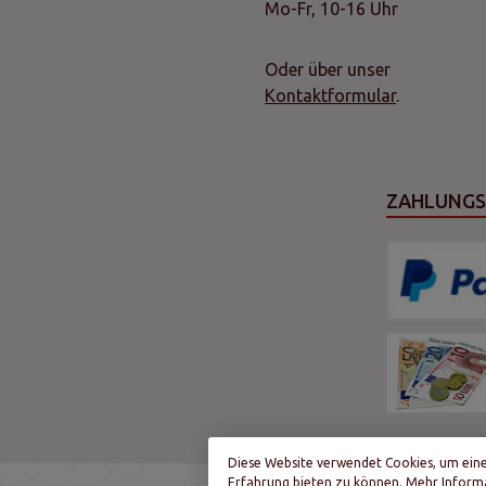
Mo-Fr, 10-16 Uhr
Oder über unser
Kontaktformular
.
ZAHLUNG
Diese Website verwendet Cookies, um ein
Erfahrung bieten zu können.
Mehr Informa