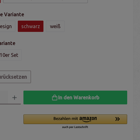
e Variante
esign
schwarz
weiß
ariante
10er Set
urücksetzen
In den Warenkorb