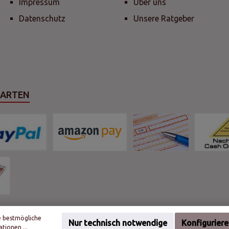
Impressum
Über uns
Datenschutz
Unsere Ratgeber
SARTEN
e bestmögliche
Nur technisch notwendige
Konfigurier
tionen ...