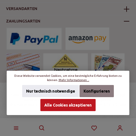
VERSANDARTEN
ZAHLUNGSARTEN
Diese Website verwendet Cookies, um eine bestmögliche Erfahrung bieten zu
können.
Mehr Informationen ...
Nur technisch notwendige
Konfigurieren
* Alle Preise inkl. gesetzl. Mehrwertsteuer zzgl.
Versandkosten
und ggf.
Nachnahmegebühren, wenn nicht anders angegeben.
Alle Cookies akzeptieren
© schalter-und-steckdosen.de | World Trading Net GmbH & Co. KG - Alle
Rechte vorbehalten.