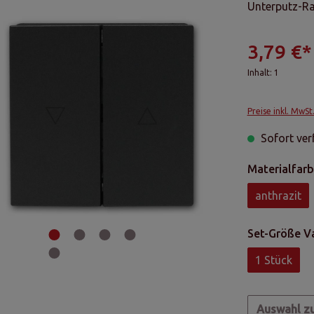
Unterputz-R
3,79 €*
Inhalt:
1
Preise inkl. MwSt
Sofort verf
Materialfarb
anthrazit
Set-Größe V
1 Stück
Auswahl z