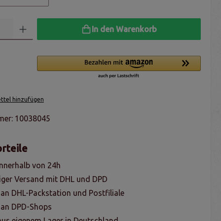
In den Warenkorb
tel hinzufügen
mer:
10038045
rteile
nnerhalb von 24h
iger Versand mit DHL und DPD
 an DHL-Packstation und Postfiliale
g an DPD-Shops
us eigenem Lager in Deutschland