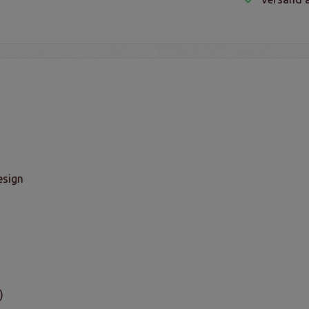
esign
)