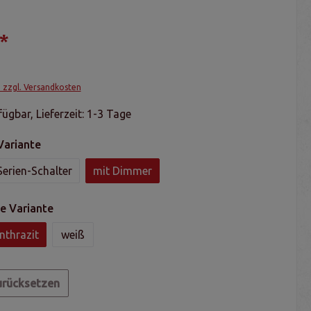
*
. zzgl. Versandkosten
ügbar, Lieferzeit: 1-3 Tage
Variante
Serien-Schalter
mit Dimmer
e Variante
nthrazit
weiß
urücksetzen