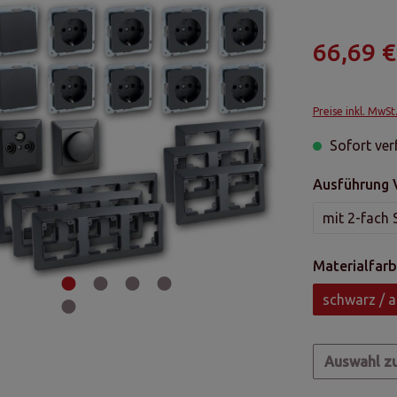
66,69 €
Preise inkl. MwSt
Sofort verf
Ausführung 
mit 2-fach 
Materialfarb
schwarz / a
Auswahl z