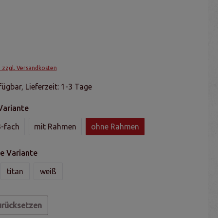
. zzgl. Versandkosten
ügbar, Lieferzeit: 1-3 Tage
Variante
3-fach
mit Rahmen
ohne Rahmen
e Variante
titan
weiß
urücksetzen