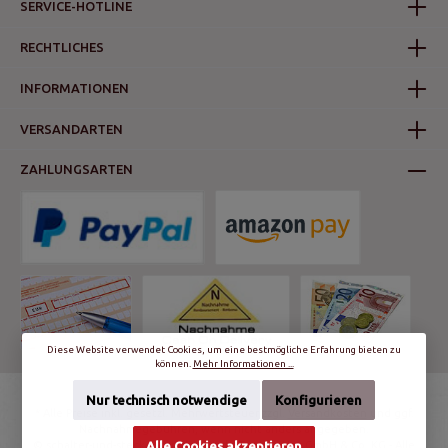
SERVICE-HOTLINE
RECHTLICHES
INFORMATIONEN
VERSANDARTEN
ZAHLUNGSARTEN
Diese Website verwendet Cookies, um eine bestmögliche Erfahrung bieten zu
können.
Mehr Informationen ...
Nur technisch notwendige
Konfigurieren
* Alle Preise inkl. gesetzl. Mehrwertsteuer zzgl.
Versandkosten
und ggf.
Nachnahmegebühren, wenn nicht anders angegeben.
Alle Cookies akzeptieren
© schalter-und-steckdosen.de | World Trading Net GmbH & Co. KG - Alle