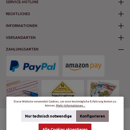
SERVICE-HOTLINE
RECHTLICHES
INFORMATIONEN
VERSANDARTEN
ZAHLUNGSARTEN
Diese Website verwendet Cookies, um eine bestmögliche Erfahrung bieten zu
können.
Mehr Informationen ...
Nur technisch notwendige
Konfigurieren
* Alle Preise inkl. gesetzl. Mehrwertsteuer zzgl.
Versandkosten
und ggf.
Nachnahmegebühren, wenn nicht anders angegeben.
Alle Cookies akzeptieren
© schalter-und-steckdosen.de | World Trading Net GmbH & Co. KG - Alle